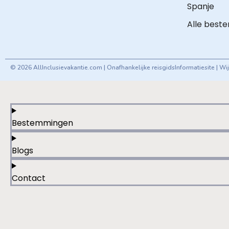
Spanje
Alle best
© 2026 AllInclusievakantie.com | Onafhankelijke reisgids
Informatiesite | W
Bestemmingen
Blogs
Contact