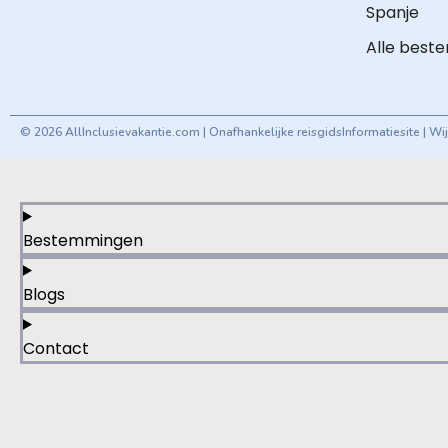
Spanje
Alle best
© 2026 AllInclusievakantie.com | Onafhankelijke reisgids
Informatiesite | W
Bestemmingen
Blogs
Contact