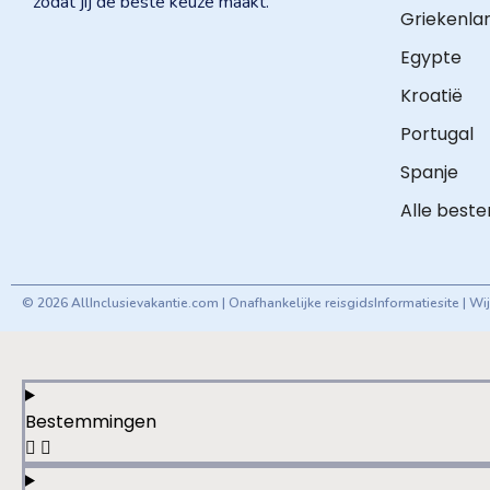
zodat jij de beste keuze maakt.
Griekenla
Egypte
Kroatië
Portugal
Spanje
Alle best
© 2026 AllInclusievakantie.com | Onafhankelijke reisgids
Informatiesite | W
Bestemmingen