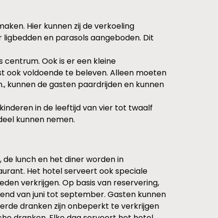
ken. Hier kunnen zij de verkoeling
 ligbedden en parasols aangeboden. Dit
s centrum. Ook is er een kleine
gast ook voldoende te beleven. Alleen moeten
an., kunnen de gasten paardrijden en kunnen
nderen in de leeftijd van vier tot twaalf
n deel kunnen nemen.
t, de lunch en het diner worden in
aurant. Het hotel serveert ook speciale
heden verkrijgen. Op basis van reservering,
opend van juni tot september. Gasten kunnen
teerde dranken zijn onbeperkt te verkrijgen
sche dranken. Elke dag serveert het hotel