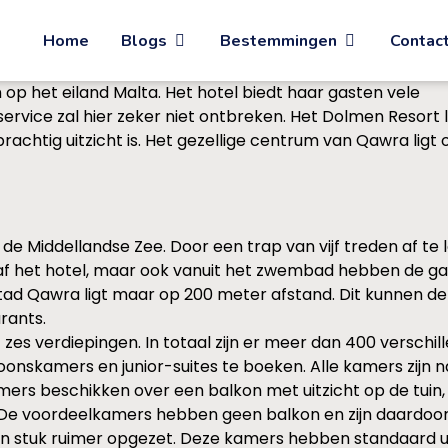
Home
Blogs
Bestemmingen
Contac
 op het eiland Malta. Het hotel biedt haar gasten vele
service zal hier zeker niet ontbreken. Het Dolmen Resort l
achtig uitzicht is. Het gezellige centrum van Qawra ligt 
e Middellandse Zee. Door een trap van vijf treden af te lop
af het hotel, maar ook vanuit het zwembad hebben de gas
tad Qawra ligt maar op 200 meter afstand. Dit kunnen de 
rants.
zes verdiepingen. In totaal zijn er meer dan 400 verschi
onskamers en junior-suites te boeken. Alle kamers zijn na
s beschikken over een balkon met uitzicht op de tuin, 
De voordeelkamers hebben geen balkon en zijn daardoor 
n stuk ruimer opgezet. Deze kamers hebben standaard uitz