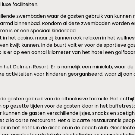
uxe faciliteiten.
hillende zwembaden waar de gasten gebruik van kunnen ma
rwarmd binnenbad. Rondom al deze zwembaden worden er
ren is er een speciaal kinderbad.
t in het casino, maar zij kunnen ook relaxen in het wellnes
ven kwijt kunnen. In de buurt valt er voor de sportieve 
Zo is er op een aantal kilometer van het hotel een golfba
 het Dolmen Resort. Er is namelijk een miniclub, waar de ki
uke activiteiten voor kinderen georganiseerd, waar zij aa
de gasten gebruik van de all inclusive formule. Het ontbij
op gezette tijden voor de gasten klaar in het buffetrest
r kunnen de gasten verschillende ijsjes, snacks en zoetig
t a la carte restaurant. Het a la carte restaurant is ge
 bar in het hotel, in de disco en in de beach club. Geselec
 het om geselecteerde lokale alcoholische en non-alcoholi