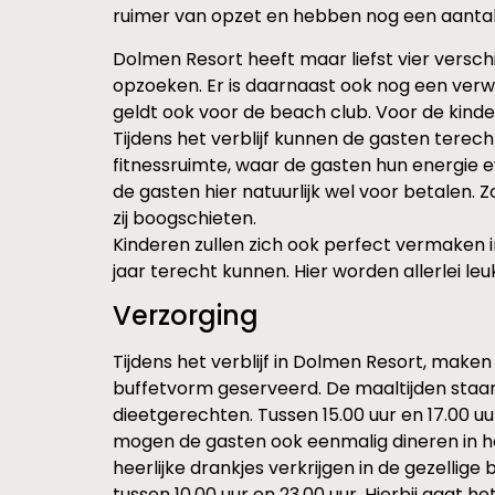
ruimer van opzet en hebben nog een aantal l
Dolmen Resort heeft maar liefst vier versc
opzoeken. Er is daarnaast ook nog een ve
geldt ook voor de beach club. Voor de kinde
Tijdens het verblijf kunnen de gasten terech
fitnessruimte, waar de gasten hun energie e
de gasten hier natuurlijk wel voor betalen. 
zij boogschieten.
Kinderen zullen zich ook perfect vermaken in
jaar terecht kunnen. Hier worden allerlei le
Verzorging
Tijdens het verblijf in Dolmen Resort, maken 
buffetvorm geserveerd. De maaltijden staan 
dieetgerechten. Tussen 15.00 uur en 17.00 uu
mogen de gasten ook eenmalig dineren in he
heerlijke drankjes verkrijgen in de gezellige
tussen 10.00 uur en 23.00 uur. Hierbij gaat