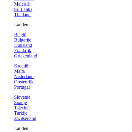
Maleisië
Sri Lanka
Thailand
Landen
België
Bulgarije
Duitsland
Frankrijk
Griekenland
Kroatië
Malta
Nederland
Oostenrijk
Portugal
Slovenië
Spanje
Tsjechië
Turkije
Zwitserland
Landen