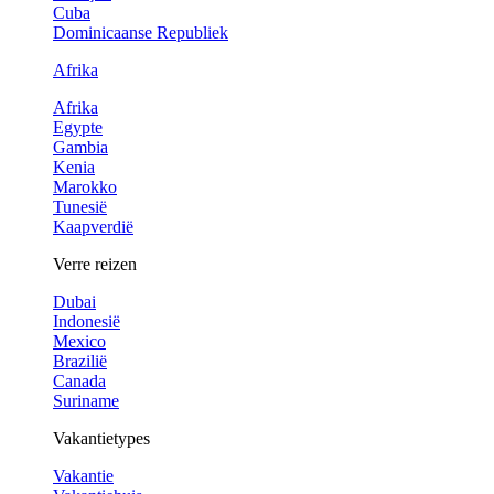
Cuba
Dominicaanse Republiek
Afrika
Afrika
Egypte
Gambia
Kenia
Marokko
Tunesië
Kaapverdië
Verre reizen
Dubai
Indonesië
Mexico
Brazilië
Canada
Suriname
Vakantietypes
Vakantie