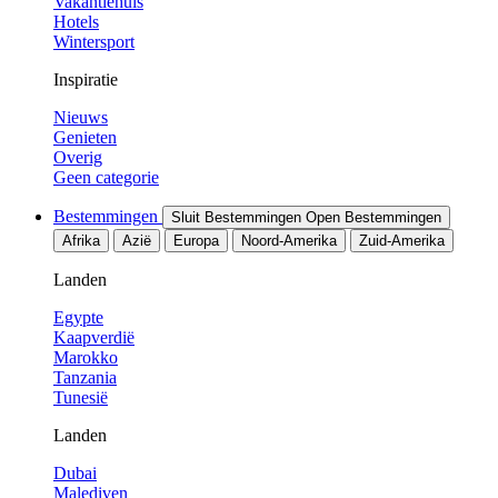
Vakantiehuis
Hotels
Wintersport
Inspiratie
Nieuws
Genieten
Overig
Geen categorie
Bestemmingen
Sluit Bestemmingen
Open Bestemmingen
Afrika
Azië
Europa
Noord-Amerika
Zuid-Amerika
Landen
Egypte
Kaapverdië
Marokko
Tanzania
Tunesië
Landen
Dubai
Malediven