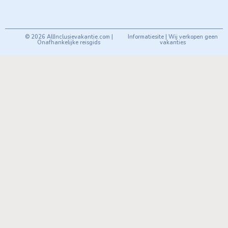
© 2026 AllInclusievakantie.com |
Informatiesite | Wij verkopen geen
Onafhankelijke reisgids
vakanties