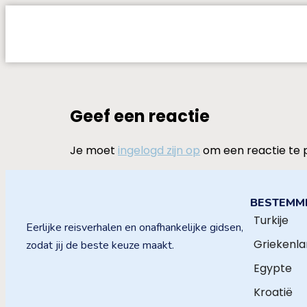
Geef een reactie
Je moet
ingelogd zijn op
om een reactie te 
BESTEMM
Turkije
Eerlijke reisverhalen en onafhankelijke gidsen,
Griekenl
zodat jij de beste keuze maakt.
Egypte
Kroatië