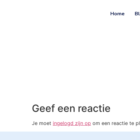
Ga
naar
Home
B
de
inhoud
Geef een reactie
Je moet
ingelogd zijn op
om een reactie te pl