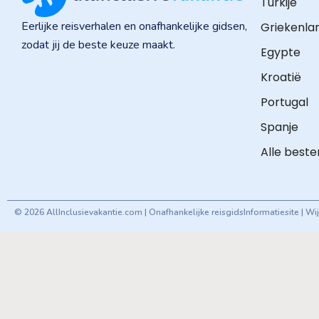
Turkije
Eerlijke reisverhalen en onafhankelijke gidsen,
Griekenla
zodat jij de beste keuze maakt.
Egypte
Kroatië
Portugal
Spanje
Alle best
© 2026 AllInclusievakantie.com | Onafhankelijke reisgids
Informatiesite | W