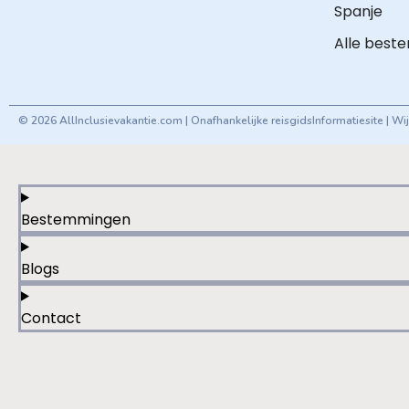
Spanje
Alle best
© 2026 AllInclusievakantie.com | Onafhankelijke reisgids
Informatiesite | W
Bestemmingen
Blogs
Contact