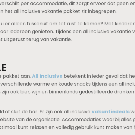
verschilt per accommodatie, dit zorgt ervoor dat geen enke
het all inclusive vakantie pakket zit inbegrepen.
lt u er alleen tussenuit om tot rust te komen? Met kinder
 voor iedereen genieten. Tijdens een all inclusive vakantie
mt uitgerust terug van vakantie.
LE
ie pakket aan.
All inclusive
betekent in ieder geval dat het
schillende warme en koude snacks tijdens een all inclusi
 zijn ook bier, wijn en binnenlands gedestilleerde dranken 
 sluit de bar. Er zijn ook all inclusive
vakantiedeals
w
de website van de organisatie. Accommodaties waarbij all
 optimaal kunt relaxen en volledig gebruik kunt maken van 