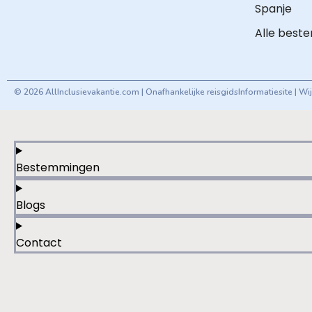
Spanje
Alle best
© 2026 AllInclusievakantie.com | Onafhankelijke reisgids
Informatiesite | W
Bestemmingen
Blogs
Contact