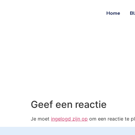
Ga
naar
Home
B
de
inhoud
Geef een reactie
Je moet
ingelogd zijn op
om een reactie te pl