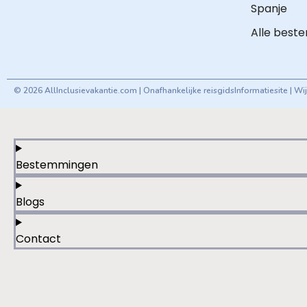
Spanje
Alle best
© 2026 AllInclusievakantie.com | Onafhankelijke reisgids
Informatiesite | W
Bestemmingen
Blogs
Contact