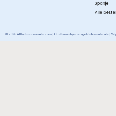
Spanje
Alle best
© 2026 AllInclusievakantie.com | Onafhankelijke reisgids
Informatiesite | W