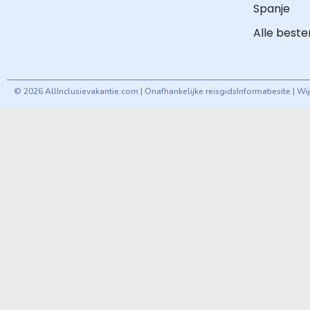
Spanje
Alle best
© 2026 AllInclusievakantie.com | Onafhankelijke reisgids
Informatiesite | W