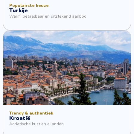
Populairste keuze
Turkije
Warm, betaalbaar en uitstekend aanbod
Trendy & authentiek
Kroatië
Adriatische kust en eilanden