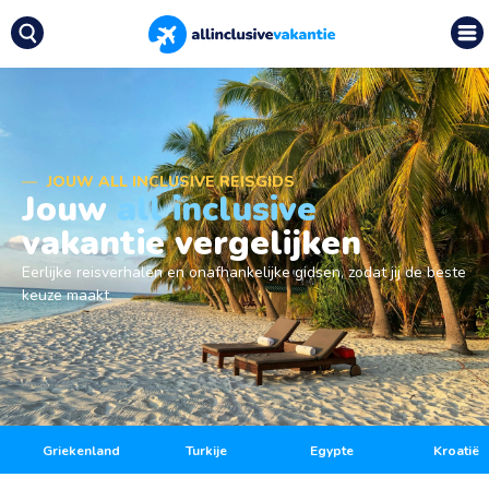
JOUW ALL INCLUSIVE REISGIDS
Jouw
all inclusive
vakantie vergelijken
Eerlijke reisverhalen en onafhankelijke gidsen, zodat jij de beste
keuze maakt.
Griekenland
Turkije
Egypte
Kroatië