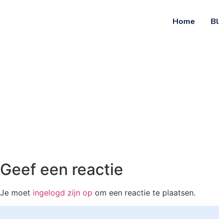
Ga
naar
Home
B
de
inhoud
Geef een reactie
Je moet
ingelogd zijn op
om een reactie te plaatsen.