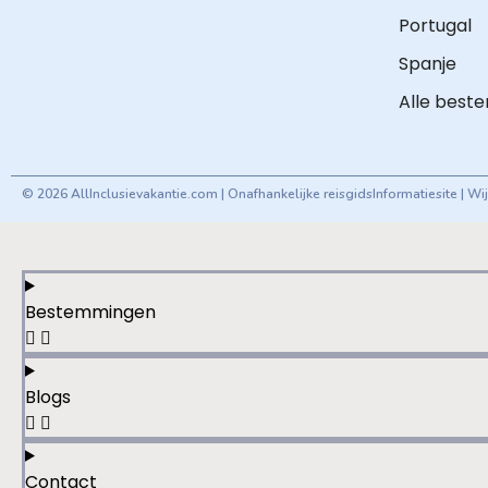
Portugal
Spanje
Alle best
© 2026 AllInclusievakantie.com | Onafhankelijke reisgids
Informatiesite | W
Bestemmingen
Blogs
Contact