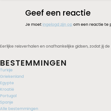
Geef een reactie
Je moet
ingelogd zijn op
om een reactie te 
Eerlijke reisverhalen en onafhankelijke gidsen, zodat jij 
BESTEMMINGEN
Turkije
Griekenland
Egypte
Kroatië
Portugal
Spanje
Alle bestemmingen