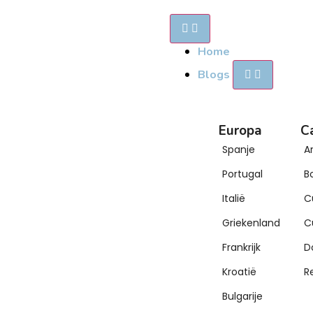
Home
Blogs
Europa
C
Spanje
A
Portugal
B
Italië
C
Griekenland
C
Frankrijk
D
Kroatië
R
Bulgarije