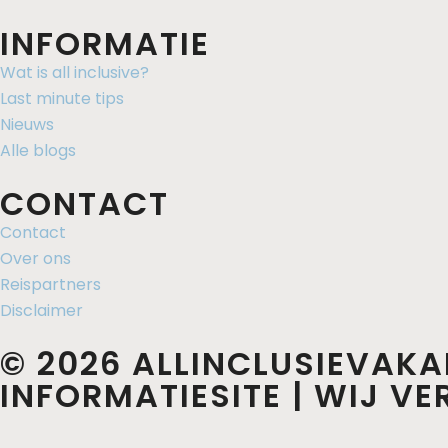
INFORMATIE
Wat is all inclusive?
Last minute tips
Nieuws
Alle blogs
CONTACT
Contact
Over ons
Reispartners
Disclaimer
© 2026 ALLINCLUSIEVAKA
INFORMATIESITE | WIJ V