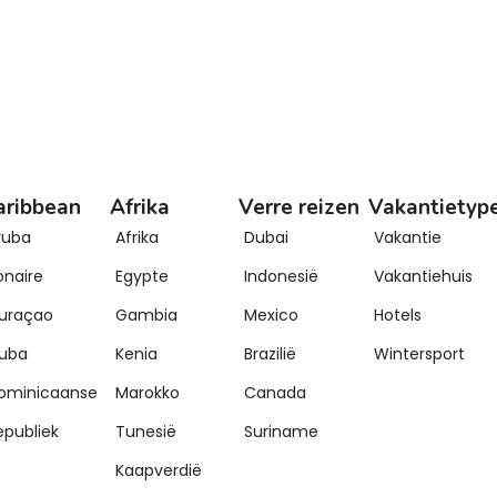
aribbean
Afrika
Verre reizen
Vakantietyp
ruba
Afrika
Dubai
Vakantie
onaire
Egypte
Indonesië
Vakantiehuis
uraçao
Gambia
Mexico
Hotels
uba
Kenia
Brazilië
Wintersport
ominicaanse
Marokko
Canada
epubliek
Tunesië
Suriname
Kaapverdië