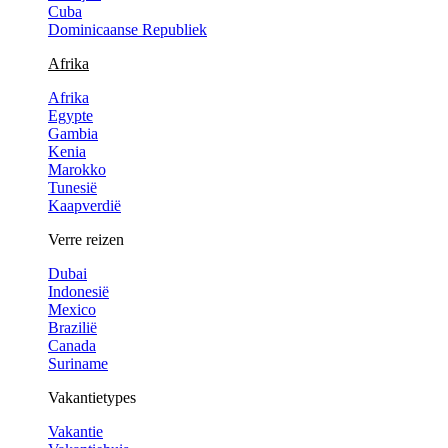
Cuba
Dominicaanse Republiek
Afrika
Afrika
Egypte
Gambia
Kenia
Marokko
Tunesië
Kaapverdië
Verre reizen
Dubai
Indonesië
Mexico
Brazilië
Canada
Suriname
Vakantietypes
Vakantie