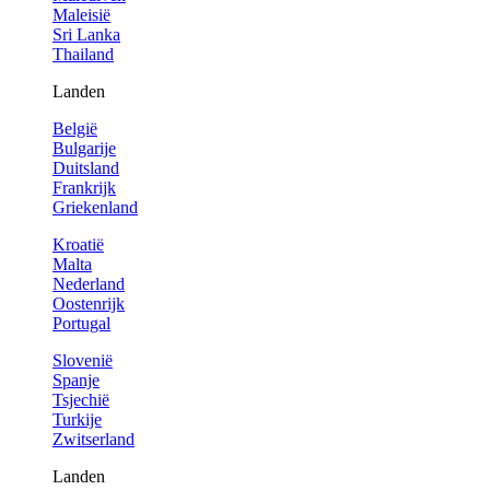
Maleisië
Sri Lanka
Thailand
Landen
België
Bulgarije
Duitsland
Frankrijk
Griekenland
Kroatië
Malta
Nederland
Oostenrijk
Portugal
Slovenië
Spanje
Tsjechië
Turkije
Zwitserland
Landen