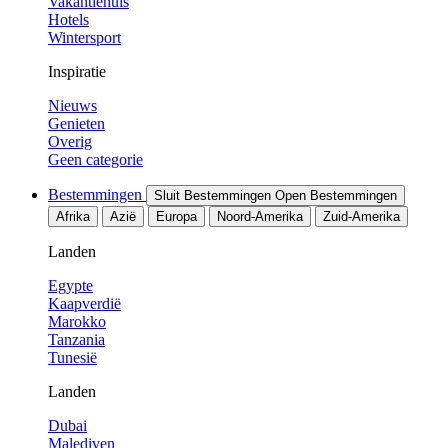
Vakantiehuis
Hotels
Wintersport
Inspiratie
Nieuws
Genieten
Overig
Geen categorie
Bestemmingen
Sluit Bestemmingen
Open Bestemmingen
Afrika
Azië
Europa
Noord-Amerika
Zuid-Amerika
Landen
Egypte
Kaapverdië
Marokko
Tanzania
Tunesië
Landen
Dubai
Malediven