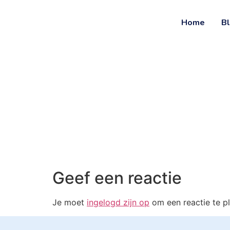
Ga
naar
Home
B
de
inhoud
Geef een reactie
Je moet
ingelogd zijn op
om een reactie te pl