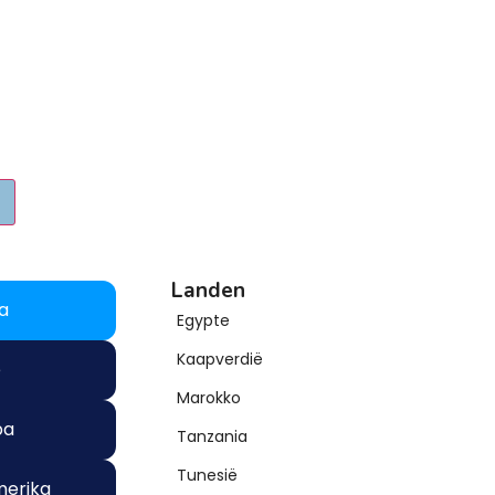
Landen
ka
Egypte
Kaapverdië
ë
Marokko
pa
Tanzania
Tunesië
erika