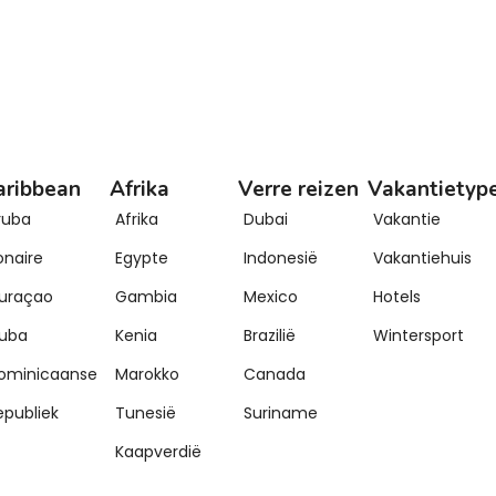
aribbean
Afrika
Verre reizen
Vakantietyp
ruba
Afrika
Dubai
Vakantie
onaire
Egypte
Indonesië
Vakantiehuis
uraçao
Gambia
Mexico
Hotels
uba
Kenia
Brazilië
Wintersport
ominicaanse
Marokko
Canada
epubliek
Tunesië
Suriname
Kaapverdië