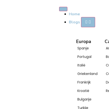
Home
Blogs
Europa
C
Spanje
A
Portugal
B
Italië
C
Griekenland
C
Frankrijk
D
Kroatië
R
Bulgarije
Turkije