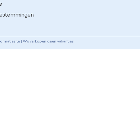
e
bestemmingen
formatiesite | Wij verkopen geen vakanties