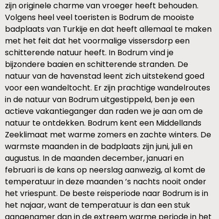
zijn originele charme van vroeger heeft behouden.
Volgens heel veel toeristen is Bodrum de mooiste
badplaats van Turkije en dat heeft allemaal te maken
met het feit dat het voormalige vissersdorp een
schitterende natuur heeft. In Bodrum vind je
bijzondere baaien en schitterende stranden. De
natuur van de havenstad leent zich uitstekend goed
voor een wandeltocht. Er zijn prachtige wandelroutes
in de natuur van Bodrum uitgestippeld, ben je een
actieve vakantieganger dan raden we je aan om de
natuur te ontdekken. Bodrum kent een Middellands
Zeeklimaat met warme zomers en zachte winters. De
warmste maanden in de badplaats zijn juni, juli en
augustus. In de maanden december, januari en
februari is de kans op neerslag aanwezig, al komt de
temperatuur in deze maanden ’s nachts nooit onder
het vriespunt. De beste reisperiode naar Bodrum is in
het najaar, want de temperatuur is dan een stuk
aangenamer dan in de extreem warme periode in het