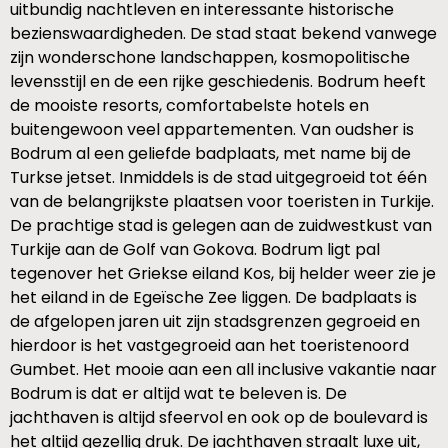
uitbundig nachtleven en interessante historische
bezienswaardigheden. De stad staat bekend vanwege
zijn wonderschone landschappen, kosmopolitische
levensstijl en de een rijke geschiedenis. Bodrum heeft
de mooiste resorts, comfortabelste hotels en
buitengewoon veel appartementen. Van oudsher is
Bodrum al een geliefde badplaats, met name bij de
Turkse jetset. Inmiddels is de stad uitgegroeid tot één
van de belangrijkste plaatsen voor toeristen in Turkije.
De prachtige stad is gelegen aan de zuidwestkust van
Turkije aan de Golf van Gokova. Bodrum ligt pal
tegenover het Griekse eiland Kos, bij helder weer zie je
het eiland in de Egeïsche Zee liggen. De badplaats is
de afgelopen jaren uit zijn stadsgrenzen gegroeid en
hierdoor is het vastgegroeid aan het toeristenoord
Gumbet. Het mooie aan een all inclusive vakantie naar
Bodrum is dat er altijd wat te beleven is. De
jachthaven is altijd sfeervol en ook op de boulevard is
het altijd gezellig druk. De jachthaven straalt luxe uit,