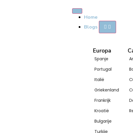
Home
Blogs
Europa
C
Spanje
A
Portugal
B
Italië
C
Griekenland
C
Frankrijk
D
Kroatië
R
Bulgarije
Turkije