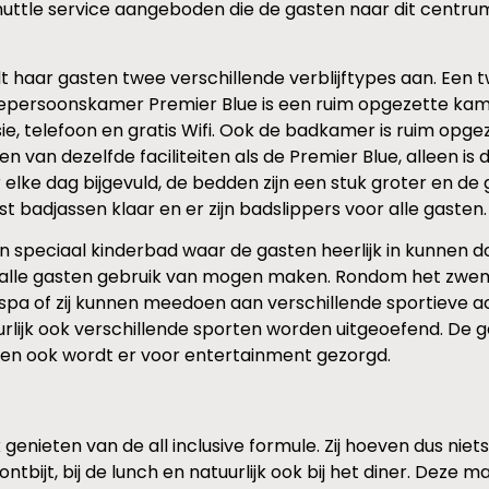
 shuttle service aangeboden die de gasten naar dit centr
dt haar gasten twee verschillende verblijftypes aan. Ee
ersoonskamer Premier Blue is een ruim opgezette kamer, 
isie, telefoon en gratis Wifi. Ook de badkamer is ruim op
n van dezelfde faciliteiten als de Premier Blue, alleen 
 elke dag bijgevuld, de bedden zijn een stuk groter en 
 badjassen klaar en er zijn badslippers voor alle gasten.
 speciaal kinderbad waar de gasten heerlijk in kunnen 
ar alle gasten gebruik van mogen maken. Rondom het zwe
e spa of zij kunnen meedoen aan verschillende sportieve ac
rlijk ook verschillende sporten worden uitgeoefend. De g
d en ook wordt er voor entertainment gezorgd.
k genieten van de all inclusive formule. Zij hoeven dus niet
ntbijt, bij de lunch en natuurlijk ook bij het diner. Deze