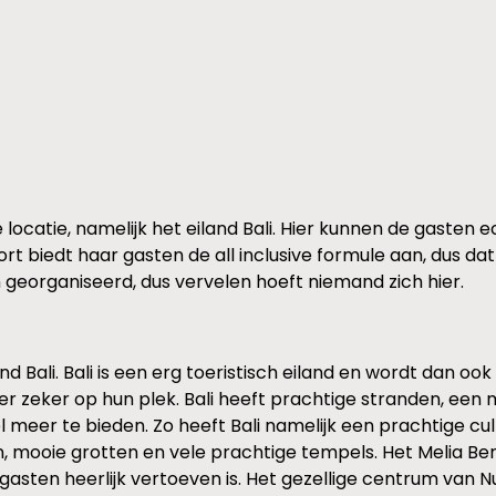
 locatie, namelijk het eiland Bali. Hier kunnen de gasten e
ort biedt haar gasten de all inclusive formule aan, dus dat
n georganiseerd, dus vervelen hoeft niemand zich hier.
and Bali. Bali is een erg toeristisch eiland en wordt dan o
er zeker op hun plek. Bali heeft prachtige stranden, een m
 meer te bieden. Zo heeft Bali namelijk een prachtige cu
, mooie grotten en vele prachtige tempels. Het Melia Benoa
asten heerlijk vertoeven is. Het gezellige centrum van Nu