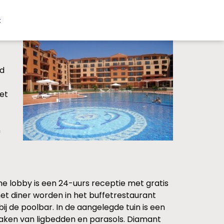
t
nd
Het
n
uime lobby is een 24-uurs receptie met gratis
 het diner worden in het buffetrestaurant
j de poolbar. In de aangelegde tuin is een
ken van ligbedden en parasols. Diamant