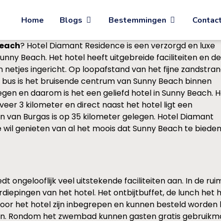
Home
Blogs
Bestemmingen
Contac
Beach
? Hotel Diamant Residence is een verzorgd en luxe
nny Beach. Het hotel heeft uitgebreide faciliteiten en de
n netjes ingericht. Op loopafstand van het fijne zandstra
 bus is het bruisende centrum van Sunny Beach binnen
egen en daarom is het een geliefd hotel in Sunny Beach. 
eer 3 kilometer en direct naast het hotel ligt een
n van Burgas is op 35 kilometer gelegen. Hotel Diamant
 wil genieten van al het moois dat Sunny Beach te biede
dt ongelooflijk veel uitstekende faciliteiten aan. In de r
verdiepingen van het hotel. Het ontbijtbuffet, de lunch het
oor het hotel zijn inbegrepen en kunnen besteld worden bi
n. Rondom het zwembad kunnen gasten gratis gebruikma