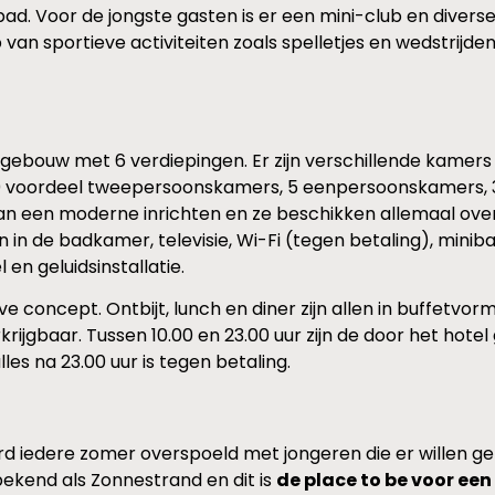
d. Voor de jongste gasten is er een mini-club en diverse
van sportieve activiteiten zoals spelletjes en wedstrijde
bouw met 6 verdiepingen. Er zijn verschillende kamers te 
 10 voordeel tweepersoonskamers, 5 eenpersoonskamers, 30
an een moderne inrichten en ze beschikken allemaal over
n in de badkamer, televisie, Wi-Fi (tegen betaling), minib
n geluidsinstallatie.
ive concept. Ontbijt, lunch en diner zijn allen in buffetvo
rkrijgbaar. Tussen 10.00 en 23.00 uur zijn de door het ho
es na 23.00 uur is tegen betaling.
 iedere zomer overspoeld met jongeren die er willen gen
ekend als Zonnestrand en dit is
de place to be voor ee