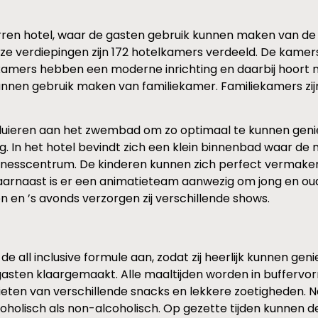
rren hotel, waar de gasten gebruik kunnen maken van de al
e verdiepingen zijn 172 hotelkamers verdeeld. De kamers 
ers hebben een moderne inrichting en daarbij hoort natu
, kunnen gebruik maken van familiekamer. Familiekamers z
er luieren aan het zwembad om zo optimaal te kunnen gen
ng. In het hotel bevindt zich een klein binnenbad waar d
itnesscentrum. De kinderen kunnen zich perfect vermaken i
aarnaast is er een animatieteam aanwezig om jong en oud 
en en ’s avonds verzorgen zij verschillende shows.
all inclusive formule aan, zodat zij heerlijk kunnen genie
asten klaargemaakt. Alle maaltijden worden in buffervor
eten van verschillende snacks en lekkere zoetigheden. Na
alcoholisch als non-alcoholisch. Op gezette tijden kunnen