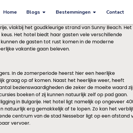
Home
Blogs
Bestemmingen
Contact
rije, vlakbij het goudkleurige strand van Sunny Beach. Het
keus. Het hotel biedt haar gasten vele verschillende
ag kunnen de gasten tot rust komen in de moderne
erlijke vakantie gaan beleven.
ngers. In de zomerperiode heerst hier een heerlijke
jk graag op af komen. Naast het heerlijke weer, heeft
antal bezienswaardigheden die zeker de moeite waard zijn 
rsies boeken of zij kunnen natuurlijk zelf op pad gaan.
igging in Bulgarije. Het hotel ligt namelijk op ongeveer 
n natuurlijk erg gemakkelijk af te lopen. Zo kan het verbl
sende centrum van de stad Nessebar ligt op een afstand v
aar vervoer.