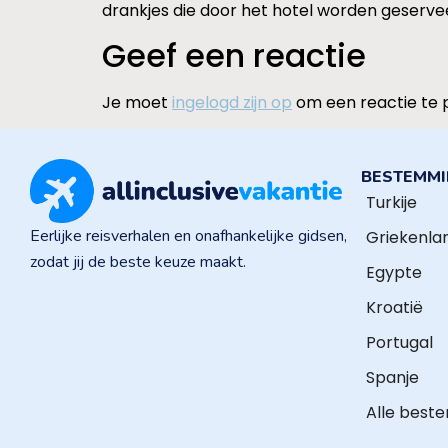
drankjes die door het hotel worden geserve
Geef een reactie
Je moet
ingelogd zijn op
om een reactie te 
BESTEMM
Turkije
Eerlijke reisverhalen en onafhankelijke gidsen,
Griekenla
zodat jij de beste keuze maakt.
Egypte
Kroatië
Portugal
Spanje
Alle best