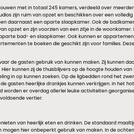
ouwen met in totaal 245 kamers, verdeeld over meerdere
ios zijn ruim van opzet en beschikken over een volledig 
en daarnaast een aparte slaapkamer. Ook de badkamers e
an opzet en zijn voorzien van een zitje in de woonkamer.
arte bad- en slaapkamer. Ook kunnen er appartemente
rtementen te boeken die geschikt zijn voor families. Dez
waar de gasten gebruik van kunnen maken. Zij kunnen daarn
er kunnen zij de thuisblijvers op de hoogte houden van h
eling in op kunnen zoeken. Op de ligbedden rond het zwe
e gasten heerlijke drankjes kunnen verkrijgen. In het ho
ud worden er overdag allerlei leuke activiteiten georgan
voldoende vertier.
enieten van heerlijk eten en drinken. De standaard maalt
n mogen hier onbeperkt gebruik van maken. In de ochte