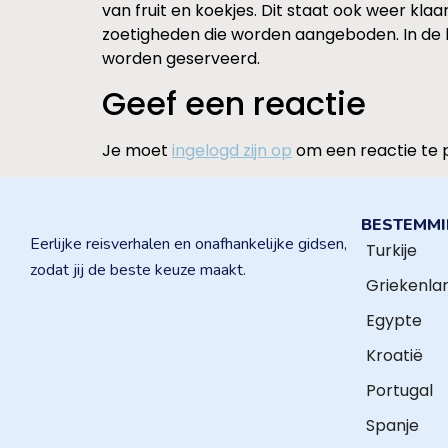
van fruit en koekjes. Dit staat ook weer kl
zoetigheden die worden aangeboden. In de ba
worden geserveerd.
Geef een reactie
Je moet
ingelogd zijn op
om een reactie te 
BESTEMM
Eerlijke reisverhalen en onafhankelijke gidsen,
Turkije
zodat jij de beste keuze maakt.
Griekenla
Egypte
Kroatië
Portugal
Spanje