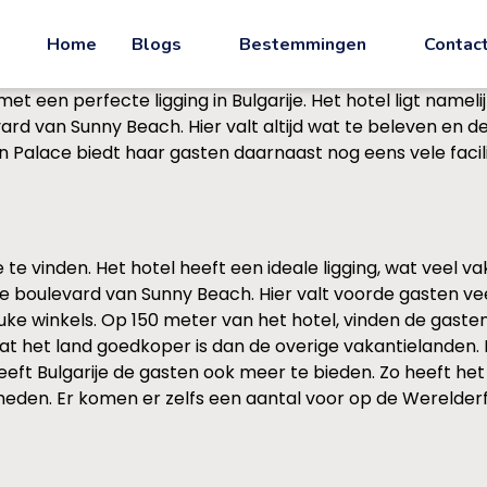
Home
Blogs
Bestemmingen
Contac
et een perfecte ligging in Bulgarije. Het hotel ligt nameli
d van Sunny Beach. Hier valt altijd wat te beleven en de 
n Palace biedt haar gasten daarnaast nog eens vele facilit
e te vinden. Het hotel heeft een ideale ligging, wat veel v
oulevard van Sunny Beach. Hier valt voorde gasten veel te
i leuke winkels. Op 150 meter van het hotel, vinden de gast
dat het land goedkoper is dan de overige vakantielanden.
k heeft Bulgarije de gasten ook meer te bieden. Zo heeft h
heden. Er komen er zelfs een aantal voor op de Werelder