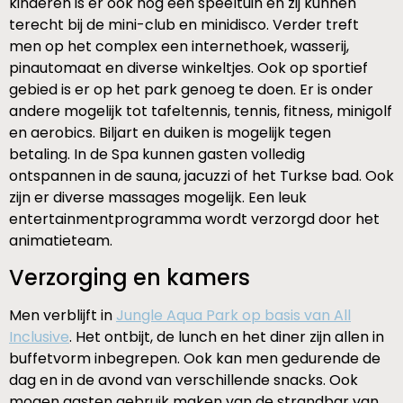
kinderen is er ook nog een speeltuin en zij kunnen
terecht bij de mini-club en minidisco. Verder treft
men op het complex een internethoek, wasserij,
pinautomaat en diverse winkeltjes. Ook op sportief
gebied is er op het park genoeg te doen. Er is onder
andere mogelijk tot tafeltennis, tennis, fitness, minigolf
en aerobics. Biljart en duiken is mogelijk tegen
betaling. In de Spa kunnen gasten volledig
ontspannen in de sauna, jacuzzi of het Turkse bad. Ook
zijn er diverse massages mogelijk. Een leuk
entertainmentprogramma wordt verzorgd door het
animatieteam.
Verzorging en kamers
Men verblijft in
Jungle Aqua Park op basis van All
Inclusive
. Het ontbijt, de lunch en het diner zijn allen in
buffetvorm inbegrepen. Ook kan men gedurende de
dag en in de avond van verschillende snacks. Ook
mogen gasten gebruik maken van de strandbar van