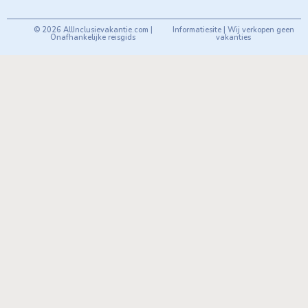
© 2026 AllInclusievakantie.com |
Informatiesite | Wij verkopen geen
Onafhankelijke reisgids
vakanties