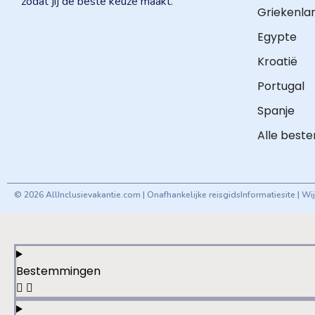
zodat jij de beste keuze maakt.
Griekenla
Egypte
Kroatië
Portugal
Spanje
Alle best
© 2026 AllInclusievakantie.com | Onafhankelijke reisgids
Informatiesite | W
Bestemmingen