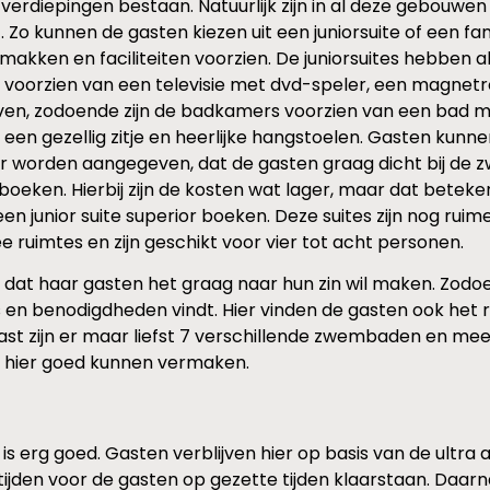
verdiepingen bestaan. Natuurlijk zijn in al deze gebouwen 
 Zo kunnen de gasten kiezen uit een juniorsuite of een fam
akken en faciliteiten voorzien. De juniorsuites hebben al
 voorzien van een televisie met dvd-speler, een magnetro
ven, zodoende zijn de badkamers voorzien van een bad met
een gezellig zitje en heerlijke hangstoelen. Gasten kunne
 worden aangegeven, dat de gasten graag dicht bij de zw
 boeken. Hierbij zijn de kosten wat lager, maar dat betek
 junior suite superior boeken. Deze suites zijn nog ruime
 ruimtes en zijn geschikt voor vier tot acht personen.
l, dat haar gasten het graag naar hun zin wil maken. Zod
ls en benodigdheden vindt. Hier vinden de gasten ook het
st zijn er maar liefst 7 verschillende zwembaden en mee
ch hier goed kunnen vermaken.
s erg goed. Gasten verblijven hier op basis van de ultra all
jden voor de gasten op gezette tijden klaarstaan. Daarnaa