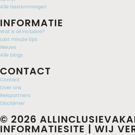
Alle bestemmingen
INFORMATIE
Wat is all inclusive?
Last minute tips
Nieuws
Alle blogs
CONTACT
Contact
Over ons
Reispartners
Disclaimer
© 2026 ALLINCLUSIEVAKA
INFORMATIESITE | WIJ V