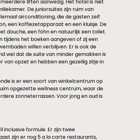
meerdere liften aanwezig. Het hotel is niet
iliekamer. De juniorsuites zijn ruim van
lemaal airconditioning, die de gasten zelf
n, een koffiezetapparaat en een kluisje. De
 douche, een föhn en natuurlijk een toilet.
n tijdens het boeken aangeven of zij een
embaden willen verblijven. Er is ook de
end wel dat de suite van minder gemakken is
r van opzet en hebben een gezellig zitje in
oende is er een soort van winkelcentrum op
 ruim opgezette wellness centrum, waar de
rdere zonneterrassen. Voor jong en oud is
 inclusive formule. Er zijn twee
st zijn er nog 5 a la carte restaurants,