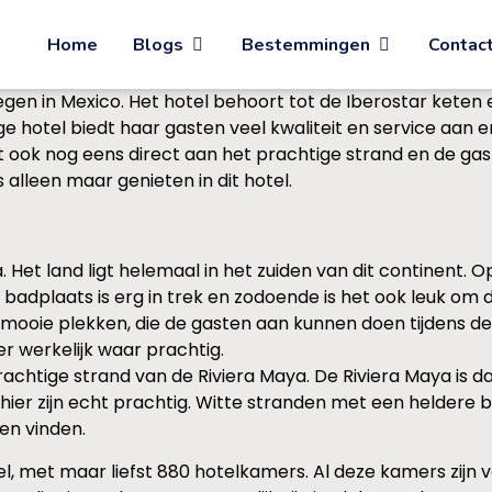
Home
Blogs
Bestemmingen
Contac
egen in Mexico. Het hotel behoort tot de Iberostar keten e
e hotel biedt haar gasten veel kwaliteit en service aan 
igt ook nog eens direct aan het prachtige strand en de 
 alleen maar genieten in dit hotel.
et land ligt helemaal in het zuiden van dit continent. Op
dplaats is erg in trek en zodoende is het ook leuk om dez
 mooie plekken, die de gasten aan kunnen doen tijdens de 
r werkelijk waar prachtig.
rachtige strand van de Riviera Maya. De Riviera Maya is d
hier zijn echt prachtig. Witte stranden met een heldere b
en vinden.
tel, met maar liefst 880 hotelkamers. Al deze kamers zij