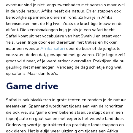
avontuur vind je niet langs zwembaden met parasols maar wel
in de volle natuur. Afrika heeft die natuur. En er stappen ook
behoorlijke spannende dieren in rond. Zo kun je in Afrika
kennismaken met de Big Five. Zoals de krachtige leeuw en de
olifant. Die kennismakingen krijg je als je een safari boekt.
Safari komt uit het vocabulaire van het Swahili en staat voor
‘reis’. Geen tripje door een dierentuin met tralies en hokken,
maar een woeste
Afrika safari
door de bush of de jungle. Je
voorzaten deden dat, gewapend met geweren. Of je legde zelf
groot wild neer, of je werd erdoor overvallen. Praktijken die nu
gelukkig niet meer mogen. Vandaag de dag schiet je nog wel
op safari’s. Maar dan foto’s.
Game drive
Safari is ook bivakkeren in grote tenten en rondom je de natuur
meemaken. Spannend wordt het tijdens een van de rondritten
die ook wel als ‘game drive’ bekend staan. Je stapt dan in een
(open) auto en gaat samen met experts het woeste land door.
Onderweg word je getrakteerd op prachtige landschappen en
ook dieren. Het is altijd weer uitzinnig om tijdens een Afrika