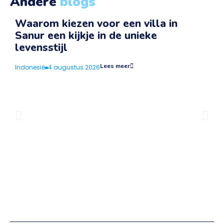
Andere
blogs
Waarom kiezen voor een villa in
Sanur een kijkje in de unieke
v
levensstijl
I
Lees meer
Indonesië
4 augustus 2026