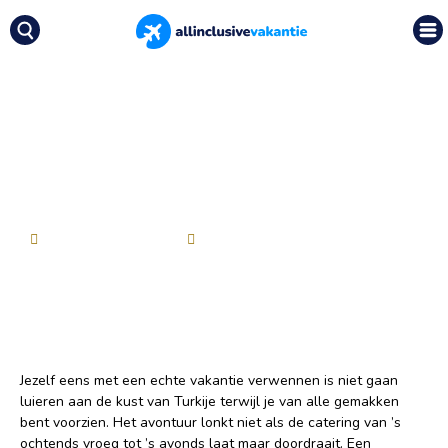
Nieuws
|
Afrika safari – de leeuwen en
olifanten achterna
Afrika safari – de
leeuwen en olifanten
achterna
Allinclusivevakanties
10 november 2023
Jezelf eens met een echte vakantie verwennen is niet gaan
luieren aan de kust van Turkije terwijl je van alle gemakken
bent voorzien. Het avontuur lonkt niet als de catering van ’s
ochtends vroeg tot ’s avonds laat maar doordraait. Een