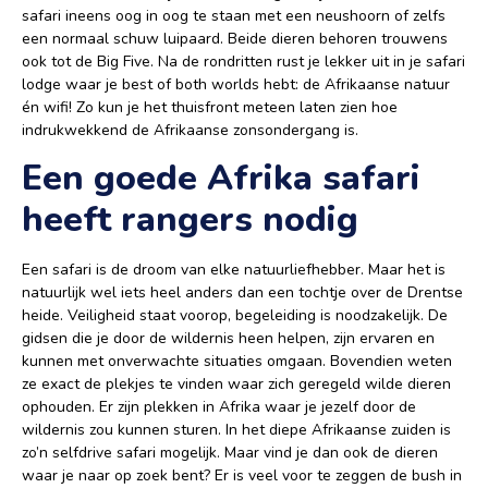
safari ineens oog in oog te staan met een neushoorn of zelfs
een normaal schuw luipaard. Beide dieren behoren trouwens
ook tot de Big Five. Na de rondritten rust je lekker uit in je safari
lodge waar je best of both worlds hebt: de Afrikaanse natuur
én wifi! Zo kun je het thuisfront meteen laten zien hoe
indrukwekkend de Afrikaanse zonsondergang is.
Een goede Afrika safari
heeft rangers nodig
Een safari is de droom van elke natuurliefhebber. Maar het is
natuurlijk wel iets heel anders dan een tochtje over de Drentse
heide. Veiligheid staat voorop, begeleiding is noodzakelijk. De
gidsen die je door de wildernis heen helpen, zijn ervaren en
kunnen met onverwachte situaties omgaan. Bovendien weten
ze exact de plekjes te vinden waar zich geregeld wilde dieren
ophouden. Er zijn plekken in Afrika waar je jezelf door de
wildernis zou kunnen sturen. In het diepe Afrikaanse zuiden is
zo’n selfdrive safari mogelijk. Maar vind je dan ook de dieren
waar je naar op zoek bent? Er is veel voor te zeggen de bush in