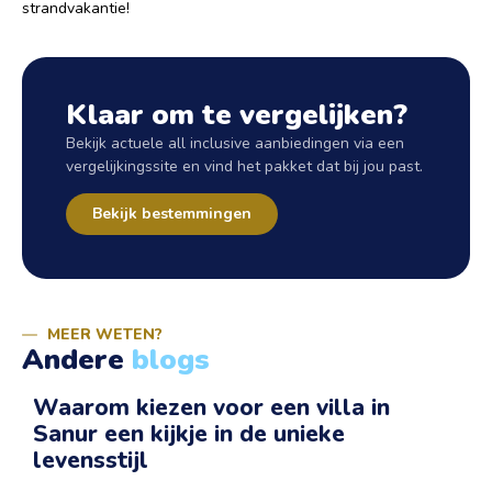
strandvakantie!
Klaar om te vergelijken?
Bekijk actuele all inclusive aanbiedingen via een
vergelijkingssite en vind het pakket dat bij jou past.
Bekijk bestemmingen
MEER WETEN?
Andere
blogs
Waarom kiezen voor een villa in
Sanur een kijkje in de unieke
v
levensstijl
I