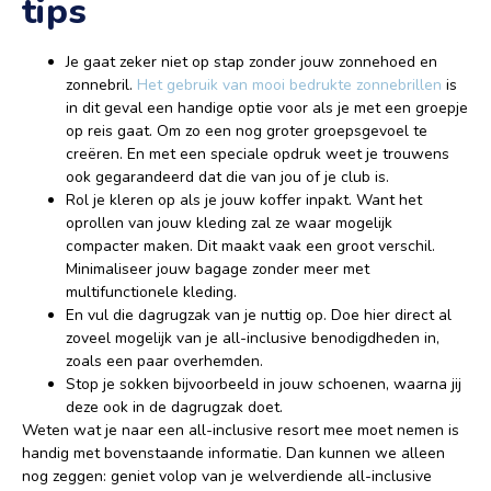
tips
Je gaat zeker niet op stap zonder jouw zonnehoed en
zonnebril.
Het gebruik van mooi b
edrukte z
onnebrillen
is
in dit geval een handige optie voor als je met een groepje
op reis gaat. Om zo een nog groter groepsgevoel te
creëren. En met een speciale opdruk weet je trouwens
ook gegarandeerd dat die van jou of je club is.
Rol je kleren op als je jouw koffer inpakt. Want het
oprollen van jouw kleding zal ze waar mogelijk
compacter maken. Dit maakt vaak een groot verschil.
Minimaliseer jouw bagage zonder meer met
multifunctionele kleding.
En vul die dagrugzak van je nuttig op. Doe hier direct al
zoveel mogelijk van je all-inclusive benodigdheden in,
zoals een paar overhemden.
Stop je sokken bijvoorbeeld in jouw schoenen, waarna jij
deze ook in de dagrugzak doet.
Weten wat je naar een all-inclusive resort mee moet nemen is
handig met bovenstaande informatie. Dan kunnen we alleen
nog zeggen: geniet volop van je welverdiende all-inclusive