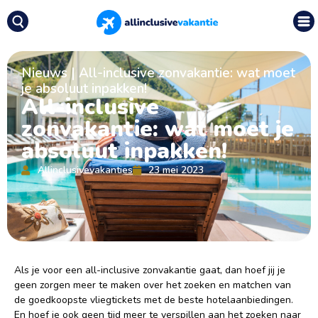
Nieuws
|
All-inclusive zonvakantie: wat moet
je absoluut inpakken!
All-inclusive
zonvakantie: wat moet je
absoluut inpakken!
Allinclusivevakanties
23 mei 2023
Als je voor een all-inclusive zonvakantie gaat, dan hoef jij je
geen zorgen meer te maken over het zoeken en matchen van
de goedkoopste vliegtickets met de beste hotelaanbiedingen.
En hoef je ook geen tijd meer te verspillen aan het zoeken naar