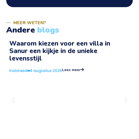
MEER WETEN?
Andere
blogs
Waarom kiezen voor een villa in
Sanur een kijkje in de unieke
v
levensstijl
I
Lees meer
Indonesië
4 augustus 2026