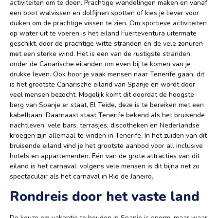
activiteiten om te doen. Prachtige wandelingen maken en vanaf
een boot walvissen en dolfijnen spotten of kies je liever voor
duiken om de prachtige vissen te zien. Om sportieve activiteiten
op water uit te voeren is het eiland Fuerteventura uitermate
geschikt, door de prachtige witte stranden en de vele zonuren
met een sterke wind. Het is een van de rustigste stranden
onder de Canarische eilanden om even bij te komen van je
drukke leven. Ook hoor je vaak mensen naar Tenerife gaan, dit
is het grootste Canarische eiland van Spanje en wordt door
veel mensen bezocht. Mogelijk komt dit doordat de hoogste
berg van Spanje er staat, El Teide, deze is te bereiken met een
kabelbaan. Daarnaast staat Tenerife bekend als het bruisende
nachtleven, vele bars, terrasjes, discotheken en Nederlandse
kroegen zijn allemaal te vinden in Tenerife. In het zuiden van dit
bruisende eiland vind je het grootste aanbod voor all inclusive
hotels en appartementen. Eén van de grote attracties van dit
eiland is het carnaval: volgens vele mensen is dit bijna net zo
spectaculair als het carnaval in Rio de Janeiro.
Rondreis door het vaste land
De keuze om vakantie te houden in Spanje is enorm, maar waar