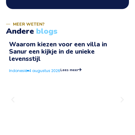
MEER WETEN?
Andere
blogs
Waarom kiezen voor een villa in
Sanur een kijkje in de unieke
v
levensstijl
I
Lees meer
Indonesië
4 augustus 2026