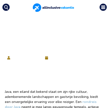
Nieuws
|
De ongekende omgevingen tijdens
een rondreis door Java
De ongekende
omgevingen tijdens een
rondreis door Java
Allinclusivevakanties
17 december 2025
Java, een eiland dat bekend staat om zijn rijke cultuur,
adembenemende landschappen en gastvrije bevolking, biedt
een onvergetelijke ervaring voor elke reiziger. Een
rondreis
door Java
neemt je mee langs eeuwenoude tempels, actieve