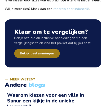
je verrassen door alles wat dit prachtige eiland te bieden heeft.
Wil je meer zien? Maak dan een
rondreis door Indonesië
.
Klaar om te vergelijken?
Bekijk actuele all inclusive aanbiedingen via een
vergelijkingssite en vind het pakket dat bij jou past.
Bekijk bestemmingen
MEER WETEN?
Andere
blogs
Waarom kiezen voor een villa in
Sanur een kijkje in de unieke
v