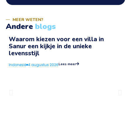
MEER WETEN?
Andere
blogs
Waarom kiezen voor een villa in
Sanur een kijkje in de unieke
v
levensstijl
I
Lees meer
Indonesië
4 augustus 2026