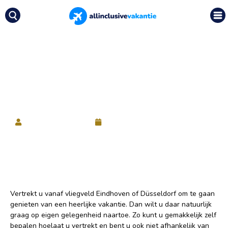
Nieuws
|
Gemakkelijk parkeren bij airport
Eindhoven en Düsseldorf
Gemakkelijk parkeren bij
airport Eindhoven en
Düsseldorf
Allinclusivevakanties
9 juli 2019
Vertrekt u vanaf vliegveld Eindhoven of Düsseldorf om te gaan
genieten van een heerlijke vakantie. Dan wilt u daar natuurlijk
graag op eigen gelegenheid naartoe. Zo kunt u gemakkelijk zelf
bepalen hoelaat u vertrekt en bent u ook niet afhankelijk van