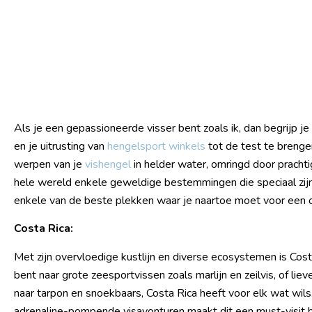
Als je een gepassioneerde visser bent zoals ik, dan begrijp 
en je uitrusting van
hengelsport winkels
tot de test te brenge
werpen van je
vishengel
in helder water, omringd door prachti
hele wereld enkele geweldige bestemmingen die speciaal zijn
enkele van de beste plekken waar je naartoe moet voor een o
Costa Rica:
Met zijn overvloedige kustlijn en diverse ecosystemen is Cost
bent naar grote zeesportvissen zoals marlijn en zeilvis, of li
naar tarpon en snoekbaars, Costa Rica heeft voor elk wat w
adrenaline-pompende visavonturen maakt dit een must-visit 