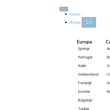
Home
Blogs
Europa
C
Spanje
A
Portugal
B
Italië
C
Griekenland
C
Frankrijk
D
Kroatië
R
Bulgarije
Turkije