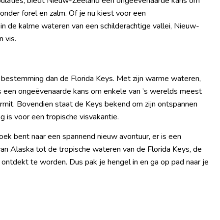
pulaties, biedt Nieuw-Zeeland een ongeëvenaarde kans om
nder forel en zalm. Of je nu kiest voor een
 in de kalme wateren van een schilderachtige vallei, Nieuw-
 vis.
re bestemming dan de Florida Keys. Met zijn warme wateren,
Keys een ongeëvenaarde kans om enkele van ’s werelds meest
ermit. Bovendien staat de Keys bekend om zijn ontspannen
 is voor een tropische visvakantie.
oek bent naar een spannend nieuw avontuur, er is een
an Alaska tot de tropische wateren van de Florida Keys, de
 ontdekt te worden. Dus pak je hengel in en ga op pad naar je