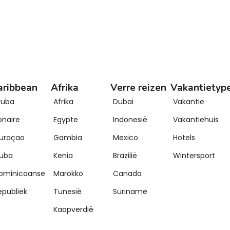
aribbean
Afrika
Verre reizen
Vakantietyp
ruba
Afrika
Dubai
Vakantie
onaire
Egypte
Indonesië
Vakantiehuis
uraçao
Gambia
Mexico
Hotels
uba
Kenia
Brazilië
Wintersport
ominicaanse
Marokko
Canada
epubliek
Tunesië
Suriname
Kaapverdië