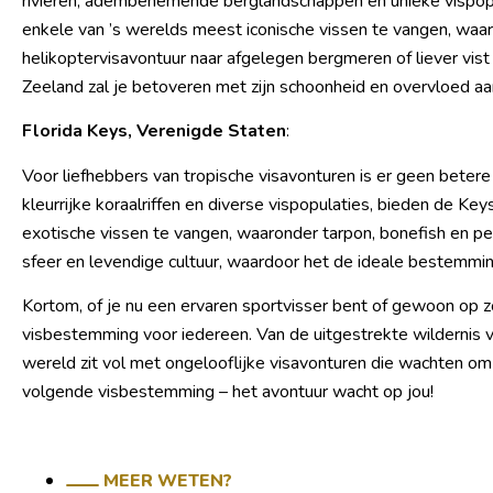
rivieren, adembenemende berglandschappen en unieke vispo
enkele van ’s werelds meest iconische vissen te vangen, waaro
helikoptervisavontuur naar afgelegen bergmeren of liever vist
Zeeland zal je betoveren met zijn schoonheid en overvloed aan
Florida Keys, Verenigde Staten
:
Voor liefhebbers van tropische visavonturen is er geen bete
kleurrijke koraalriffen en diverse vispopulaties, bieden de 
exotische vissen te vangen, waaronder tarpon, bonefish en p
sfeer en levendige cultuur, waardoor het de ideale bestemming
Kortom, of je nu een ervaren sportvisser bent of gewoon op z
visbestemming voor iedereen. Van de uitgestrekte wildernis v
wereld zit vol met ongelooflijke visavonturen die wachten om
volgende visbestemming – het avontuur wacht op jou!
MEER WETEN?