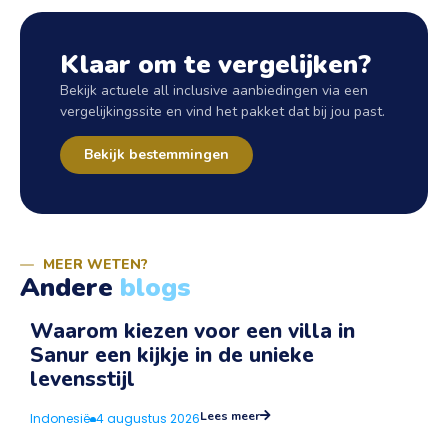
Klaar om te vergelijken?
Bekijk actuele all inclusive aanbiedingen via een
vergelijkingssite en vind het pakket dat bij jou past.
Bekijk bestemmingen
MEER WETEN?
Andere
blogs
Waarom kiezen voor een villa in
Sanur een kijkje in de unieke
v
levensstijl
I
Lees meer
Indonesië
4 augustus 2026