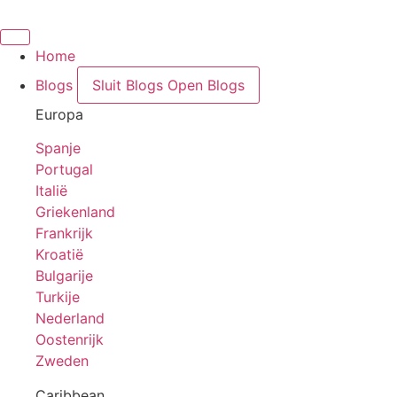
Ga
naar
de
Home
inhoud
Blogs
Sluit Blogs
Open Blogs
Europa
Spanje
Portugal
Italië
Griekenland
Frankrijk
Kroatië
Bulgarije
Turkije
Nederland
Oostenrijk
Zweden
Caribbean