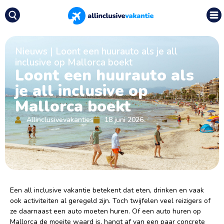
Nieuws
|
Loont een huurauto als je all
inclusive op Mallorca boekt
Loont een huurauto als
je all inclusive op
Mallorca boekt
Allinclusivevakanties
18 juni 2026
Een all inclusive vakantie betekent dat eten, drinken en vaak
ook activiteiten al geregeld zijn. Toch twijfelen veel reizigers of
ze daarnaast een auto moeten huren. Of een auto huren op
Mallorca de moeite waard is, hangt af van een paar concrete