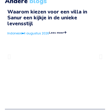
Andere
blogs
Waarom kiezen voor een villa in
Sanur een kijkje in de unieke
v
levensstijl
I
Lees meer
Indonesië
4 augustus 2026