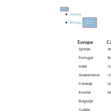
Home
Blogs
Europa
C
Spanje
A
Portugal
B
Italië
C
Griekenland
C
Frankrijk
D
Kroatië
R
Bulgarije
Turkije