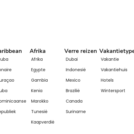
aribbean
Afrika
Verre reizen
Vakantietyp
ruba
Afrika
Dubai
Vakantie
onaire
Egypte
Indonesië
Vakantiehuis
uraçao
Gambia
Mexico
Hotels
uba
Kenia
Brazilië
Wintersport
ominicaanse
Marokko
Canada
epubliek
Tunesië
Suriname
Kaapverdië