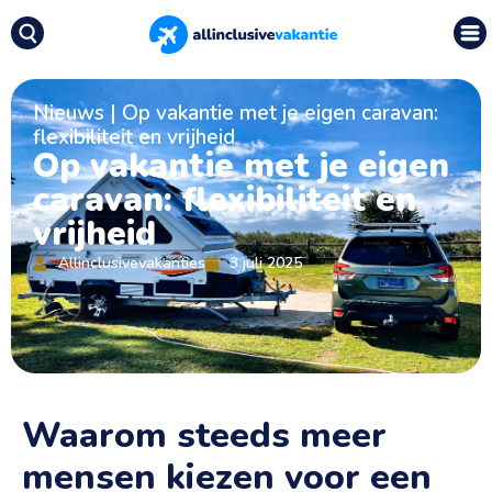
Nieuws
|
Op vakantie met je eigen caravan:
flexibiliteit en vrijheid
Op vakantie met je eigen
caravan: flexibiliteit en
vrijheid
Allinclusivevakanties
3 juli 2025
Waarom steeds meer
mensen kiezen voor een