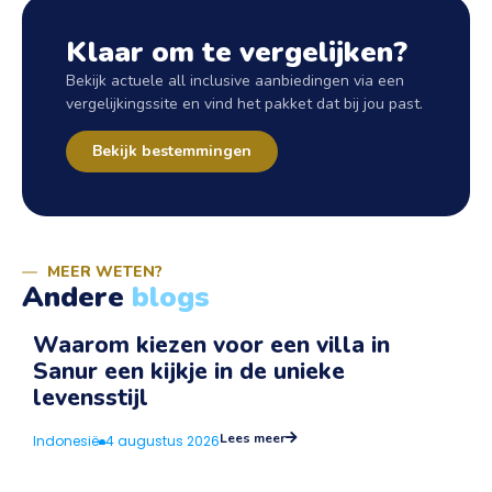
Klaar om te vergelijken?
Bekijk actuele all inclusive aanbiedingen via een
vergelijkingssite en vind het pakket dat bij jou past.
Bekijk bestemmingen
MEER WETEN?
Andere
blogs
Waarom kiezen voor een villa in
Sanur een kijkje in de unieke
v
levensstijl
I
Lees meer
Indonesië
4 augustus 2026