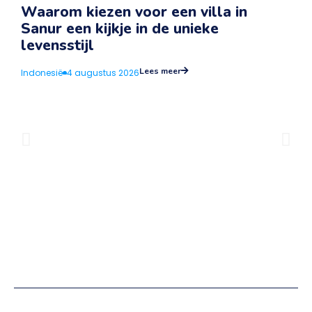
Waarom kiezen voor een villa in
Sanur een kijkje in de unieke
v
levensstijl
I
Lees meer
Indonesië
4 augustus 2026