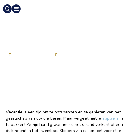
Nieuws
|
Slippers meenemen op vakantie
Slippers meenemen op
vakantie
Allinclusivevakanties
28 oktober 2022
Vakantie is een tijd om te ontspannen en te genieten van het
gezelschap van uw dierbaren. Maar vergeet niet je
slippers
in
te pakken! Ze zijn handig wanneer u het strand verkent of een
duik neemt in het zwembad. Slippers zijn essentieel voor elke