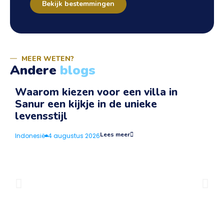
Bekijk bestemmingen
MEER WETEN?
Andere
blogs
Waarom kiezen voor een villa in
Sanur een kijkje in de unieke
v
levensstijl
I
Lees meer
Indonesië
4 augustus 2026