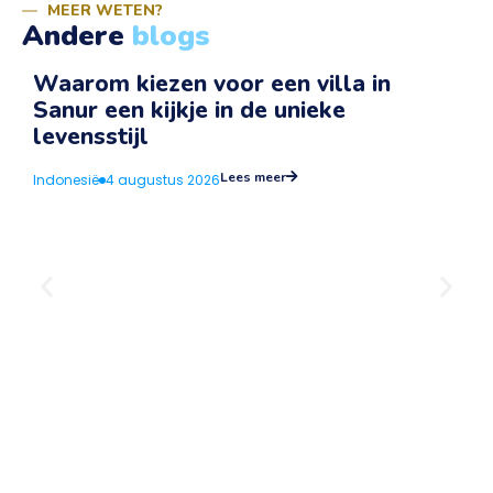
MEER WETEN?
Andere
blogs
Waarom kiezen voor een villa in
Sanur een kijkje in de unieke
v
levensstijl
I
Lees meer
Indonesië
4 augustus 2026