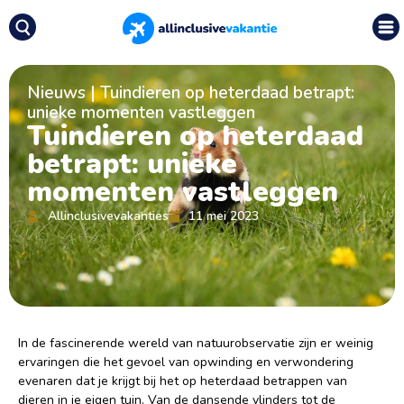
Nieuws
|
Tuindieren op heterdaad betrapt:
unieke momenten vastleggen
Tuindieren op heterdaad
betrapt: unieke
momenten vastleggen
Allinclusivevakanties
11 mei 2023
In de fascinerende wereld van natuurobservatie zijn er weinig
ervaringen die het gevoel van opwinding en verwondering
evenaren dat je krijgt bij het op heterdaad betrappen van
dieren in je eigen tuin. Van de dansende vlinders tot de