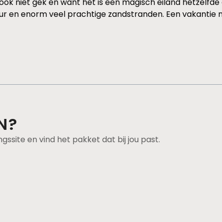
ok niet gek en want het is een magisch eiland hetzelfde e
tuur en enorm veel prachtige zandstranden. Een vakantie n
N?
ngssite en vind het pakket dat bij jou past.