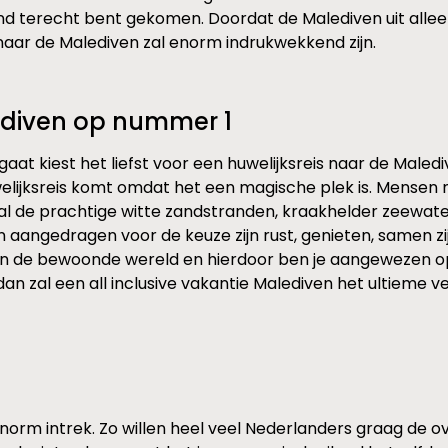
nd terecht bent gekomen. Doordat de Malediven uit alleen 
e naar de Malediven zal enorm indrukwekkend zijn.
lediven op nummer 1
t kiest het liefst voor een huwelijksreis naar de Malediven
elijksreis komt omdat het een magische plek is. Mensen 
ral de prachtige witte zandstranden, kraakhelder zeewate
aangedragen voor de keuze zijn rust, genieten, samen zi
en de bewoonde wereld en hierdoor ben je aangewezen op 
dan zal een all inclusive vakantie Malediven het ultieme 
enorm intrek. Zo willen heel veel Nederlanders graag de ov